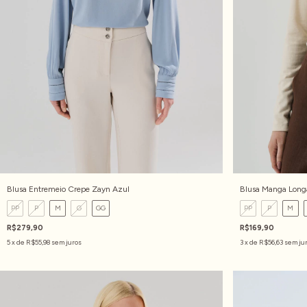
Blusa Entremeio Crepe Zayn Azul
Blusa Manga Longa
PP
P
M
G
GG
PP
P
M
R$279,90
R$169,90
5
x de
R$55,98
sem juros
3
x de
R$56,63
sem ju