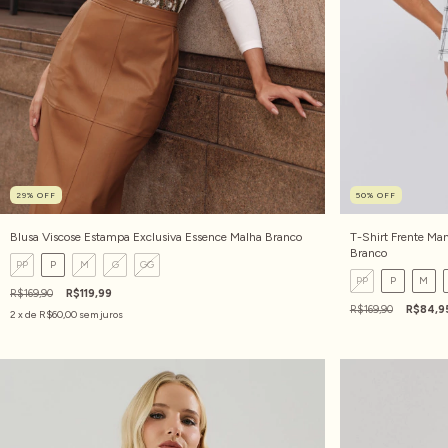
29
%
OFF
50
%
OFF
Blusa Viscose Estampa Exclusiva Essence Malha Branco
T-Shirt Frente Ma
Branco
PP
P
M
G
GG
PP
P
M
R$169,90
R$119,99
R$169,90
R$84,9
2
x de
R$60,00
sem juros