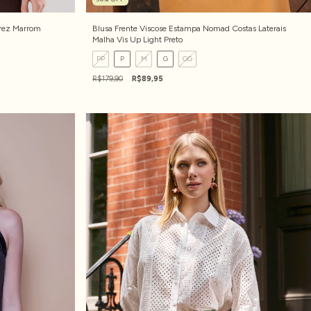
rez Marrom
Blusa Frente Viscose Estampa Nomad Costas Laterais
Malha Vis Up Light Preto
PP
P
M
G
GG
R$179,90
R$89,95