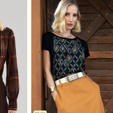
50
%
OFF