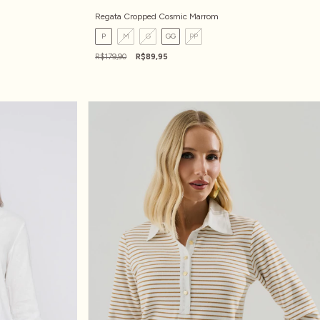
Regata Cropped Cosmic Marrom
P
M
G
GG
PP
R$179,90
R$89,95