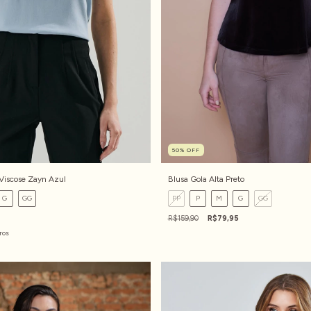
50
%
OFF
Viscose Zayn Azul
Blusa Gola Alta Preto
G
GG
PP
P
M
G
GG
R$159,90
R$79,95
ros