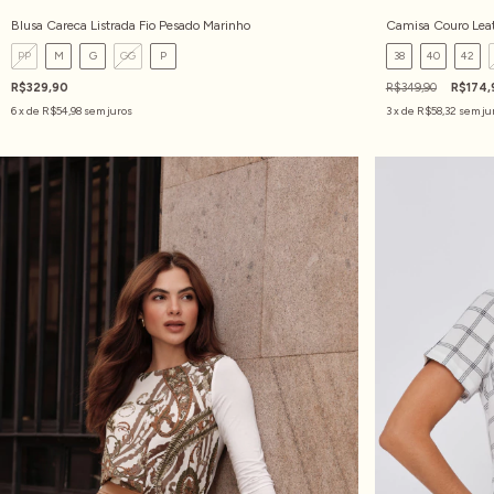
Blusa Careca Listrada Fio Pesado Marinho
Camisa Couro Leat
PP
M
G
GG
P
38
40
42
R$329,90
R$349,90
R$174,
6
x de
R$54,98
sem juros
3
x de
R$58,32
sem ju