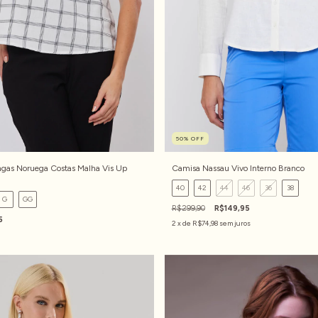
50
%
OFF
ngas Noruega Costas Malha Vis Up
Camisa Nassau Vivo Interno Branco
40
42
44
46
36
38
G
GG
R$299,90
R$149,95
5
2
x de
R$74,98
sem juros