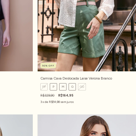
50
%
OFF
Camisa Cava Deslocada Laise Verona Branco
PP
P
M
G
GG
R$329,90
R$164,95
3
x de
R$54,98
sem juros