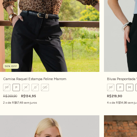
50
%
OFF
Camisa Raquel Estampa Feline Marrom
Blusa Pespontada 
PP
P
M
G
GG
PP
P
M
R$269,90
R$134,95
R$219,90
2
x de
R$67,48
sem juros
4
x de
R$54,98
sem ju