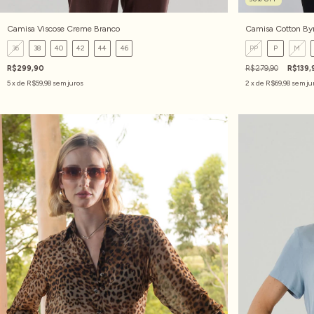
Camisa Viscose Creme Branco
Camisa Cotton By
36
38
40
42
44
46
PP
P
M
R$299,90
R$279,90
R$139,
5
x de
R$59,98
sem juros
2
x de
R$69,98
sem ju