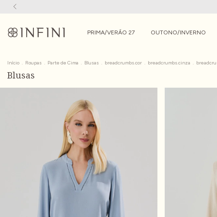
PRIMA/VERÃO 27
OUTONO/INVERNO
Início
.
Roupas
.
Parte de Cima
.
Blusas
.
breadcrumbs.cor
.
breadcrumbs.cinza
.
breadcru
Blusas