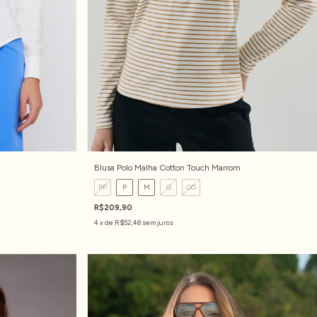
Blusa Polo Malha Cotton Touch Marrom
PP
P
M
G
GG
R$209,90
4
x de
R$52,48
sem juros