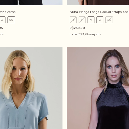
ron Creme
Blusa Manga Longa Raquel Estapa Xad
G
GG
PP
P
M
G
GG
95
R$259,90
ros
5
x de
R$51,98
sem juros