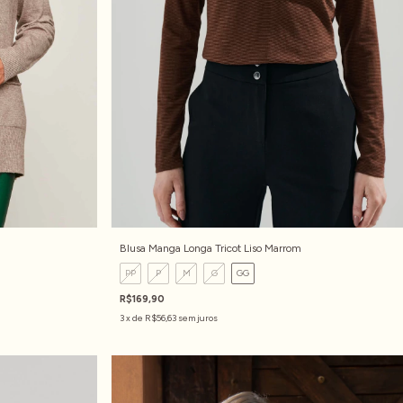
Blusa Manga Longa Tricot Liso Marrom
PP
P
M
G
GG
R$169,90
3
x de
R$56,63
sem juros