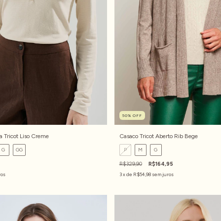
50
%
OFF
 Tricot Liso Creme
Casaco Tricot Aberto Rib Bege
G
GG
P
M
G
R$329,90
R$164,95
ros
3
x de
R$54,98
sem juros