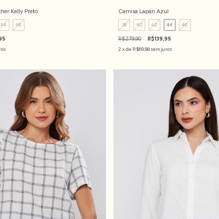
her Kelly Preto
Camisa Lapari Azul
44
46
38
40
42
44
46
95
R$279,90
R$139,95
ros
2
x de
R$69,98
sem juros