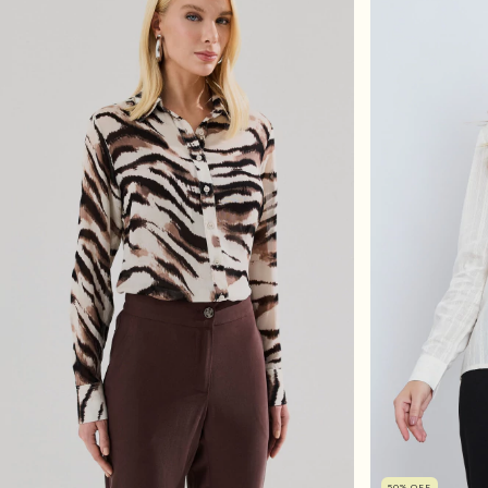
50
%
OFF