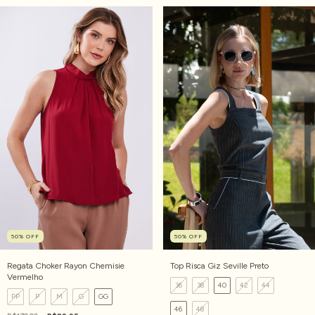
50
%
OFF
50
%
OFF
Regata Choker Rayon Chemisie
Top Risca Giz Seville Preto
Vermelho
36
38
40
42
44
PP
P
M
G
GG
46
48