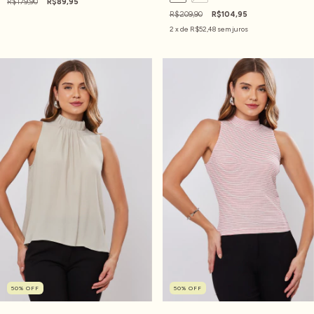
R$179,90
R$89,95
R$209,90
R$104,95
2
x de
R$52,48
sem juros
50
%
OFF
50
%
OFF