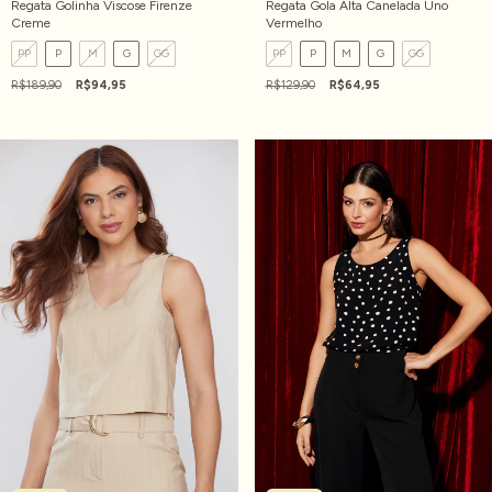
Regata Golinha Viscose Firenze
Regata Gola Alta Canelada Uno
Creme
Vermelho
PP
P
M
G
GG
PP
P
M
G
GG
R$189,90
R$94,95
R$129,90
R$64,95