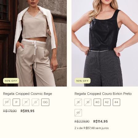
50
%
OFF
50
%
OFF
Regata Cropped Cosmic Bege
Regata Cropped Couro Birkin Preto
PP
P
M
G
GG
36
38
40
42
44
R$179,90
R$89,95
46
R$229,90
R$114,95
2
x de
R$57,48
sem juros