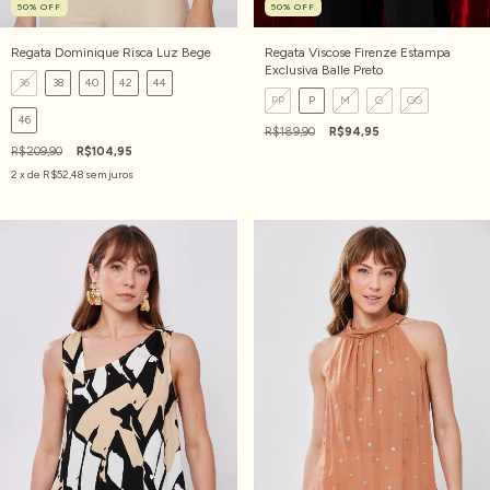
50
%
OFF
50
%
OFF
Regata Dominique Risca Luz Bege
Regata Viscose Firenze Estampa
Exclusiva Balle Preto
36
38
40
42
44
PP
P
M
G
GG
46
R$189,90
R$94,95
R$209,90
R$104,95
2
x de
R$52,48
sem juros