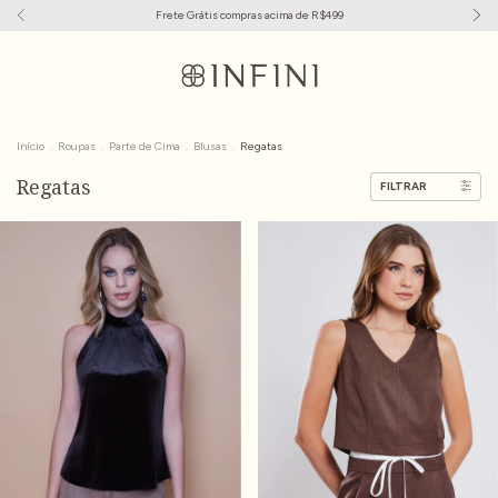
Frete Grátis compras acima de R$499
Início
.
Roupas
.
Parte de Cima
.
Blusas
.
Regatas
Regatas
FILTRAR