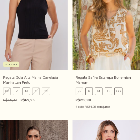
50
%
OFF
Regata Gola Alta Malha Canelada
Regata Safira Estampa Bohemian
Manhattan Preto
Marrom
PP
P
M
G
GG
PP
P
M
G
GG
R$139,90
R$69,95
R$219,90
4
x de
R$54,98
sem juros