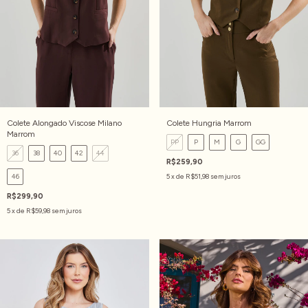
Colete Alongado Viscose Milano
Colete Hungria Marrom
Marrom
PP
P
M
G
GG
36
38
40
42
44
R$259,90
46
5
x de
R$51,98
sem juros
R$299,90
5
x de
R$59,98
sem juros