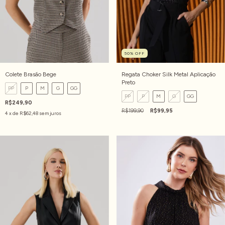
50
%
OFF
Colete Brasão Bege
Regata Choker Silk Metal Aplicação
Preto
PP
P
M
G
GG
PP
P
M
G
GG
R$249,90
R$199,90
R$99,95
4
x de
R$62,48
sem juros