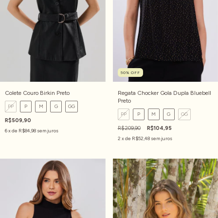
50
%
OFF
Colete Couro Birkin Preto
Regata Chocker Gola Dupla Bluebell
Preto
PP
P
M
G
GG
PP
P
M
G
GG
R$509,90
R$209,90
R$104,95
6
x de
R$84,98
sem juros
2
x de
R$52,48
sem juros