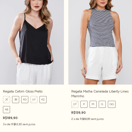
Regata Cetim Gloss Preto
Regata Malha Canelada Liberty Lines
Marinho
36
38
40
44
42
PP
P
M
G
GG
46
R$139,90
R$189,90
2
x de
R$69,95
sem juros
3
x de
R$63,30
sem juros