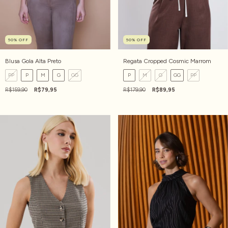
50
%
OFF
50
%
OFF
Blusa Gola Alta Preto
Regata Cropped Cosmic Marrom
PP
P
M
G
GG
P
M
G
GG
PP
R$159,90
R$79,95
R$179,90
R$89,95