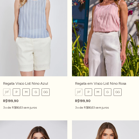
Regata Visco List Nino Azul
Regata em Visco List Nino Rosa
PP
P
M
G
GG
PP
P
M
G
GG
R$199,90
R$199,90
3
x de
R$66,63
sem juros
3
x de
R$66,63
sem juros