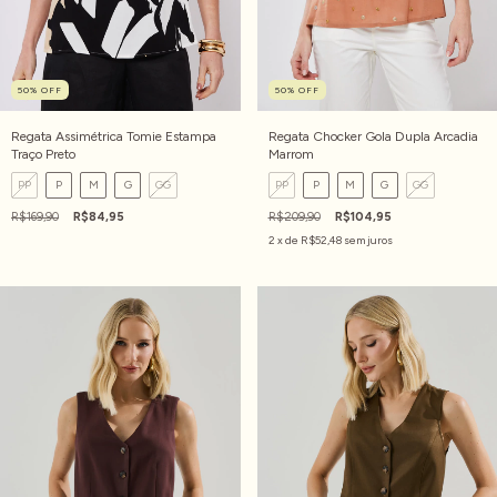
50
%
OFF
50
%
OFF
Regata Assimétrica Tomie Estampa
Regata Chocker Gola Dupla Arcadia
Traço Preto
Marrom
PP
P
M
G
GG
PP
P
M
G
GG
R$169,90
R$84,95
R$209,90
R$104,95
2
x de
R$52,48
sem juros