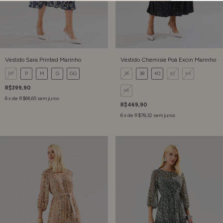
Vestido Sara Printed Marinho
Vestido Chemisie Poá Excin Marinho
PP
P
M
G
GG
36
38
40
42
44
R$399,90
46
6
x de
R$66,65
sem juros
R$469,90
6
x de
R$78,32
sem juros