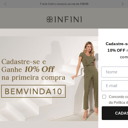
Frete Grátis compras acima de R$499
Início
.
Outono Inverno 26
Cadastre-s
Outono Inverno 26
FILTRAR
10% OFF
com
Concordo c
da
Política 
CADA