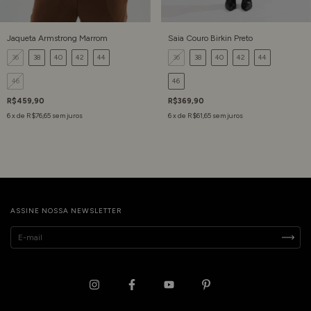
Jaqueta Armstrong Marrom
Saia Couro Birkin Preto
36
38
40
42
44
36
38
40
42
44
46
46
R$459,90
R$369,90
6
x de
R$76,65
sem juros
6
x de
R$61,65
sem juros
ASSINE NOSSA NEWSLETTER