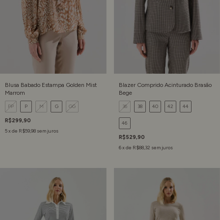
Blusa Babado Estampa Golden Mist
Blazer Comprido Acinturado Brasão
Marrom
Bege
PP
P
M
G
GG
36
38
40
42
44
R$299,90
46
5
x de
R$59,98
sem juros
R$529,90
6
x de
R$88,32
sem juros