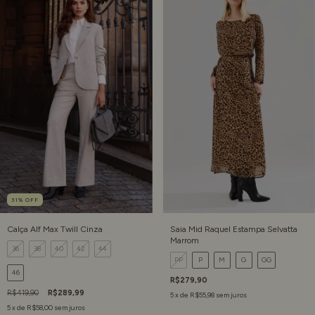
31
%
OFF
Calça Alf Max Twill Cinza
Saia Mid Raquel Estampa Selvatta
Marrom
36
38
40
42
44
PP
P
M
G
GG
46
R$279,90
R$419,90
R$289,99
5
x de
R$55,98
sem juros
5
x de
R$58,00
sem juros