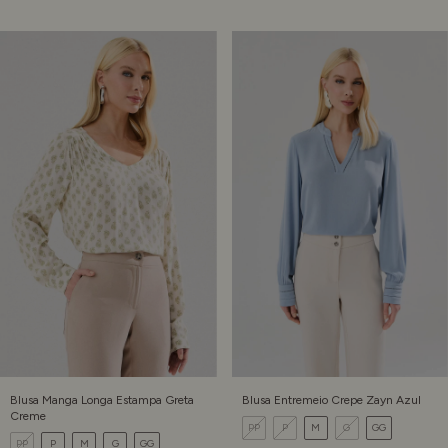
Blusa Manga Longa Estampa Greta
Blusa Entremeio Crepe Zayn Azul
Creme
PP
P
M
G
GG
PP
P
M
G
GG