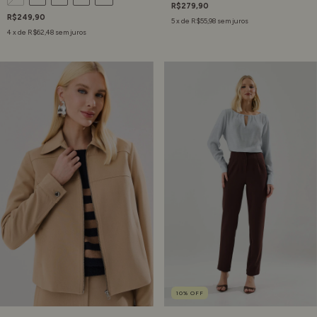
R$279,90
R$249,90
5
x de
R$55,98
sem juros
4
x de
R$62,48
sem juros
10
%
OFF