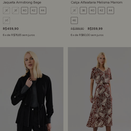
Jaqueta Armstrong Bege
Calça Alfaiataria Melisma Marrom
36
38
40
42
44
36
38
40
42
44
46
46
R$459,90
R$399,90
R$359,99
6
x de
R$76,65
sem juros
6
x de
R$60,00
sem juros