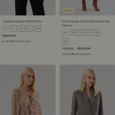
9
%
OFF
Jaqueta Viscose Milano Preto
Saia Viscose Tomie Estampa Âmbar
Marrom
PP
P
M
G
GG
36
38
40
42
44
R$439,90
6
x de
R$73,32
sem juros
46
R$329,90
R$299,99
5
x de
R$60,00
sem juros