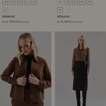
38
40
42
44
46
36
38
40
42
44
36
46
R$989,90
R$369,90
6
x de
R$164,98
sem juros
6
x de
R$61,65
sem juros