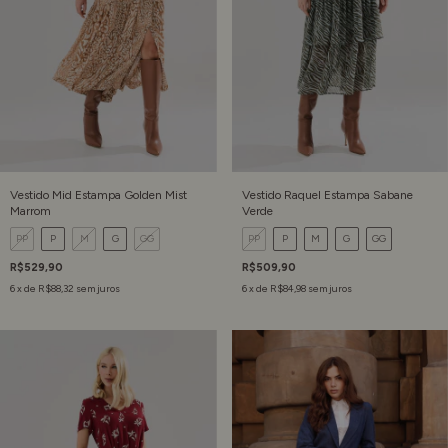
Vestido Mid Estampa Golden Mist
Vestido Raquel Estampa Sabane
Marrom
Verde
PP
P
M
G
GG
PP
P
M
G
GG
R$529,90
R$509,90
6
x de
R$88,32
sem juros
6
x de
R$84,98
sem juros