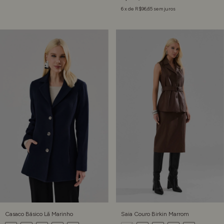
6
x de
R$96,65
sem juros
Casaco Básico Lã Marinho
Saia Couro Birkin Marrom