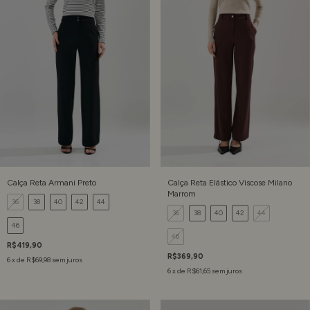
Calça Reta Armani Preto
Calça Reta Elástico Viscose Milano
Marrom
36
38
40
42
44
36
38
40
42
44
46
46
R$419,90
R$369,90
6
x de
R$69,98
sem juros
6
x de
R$61,65
sem juros