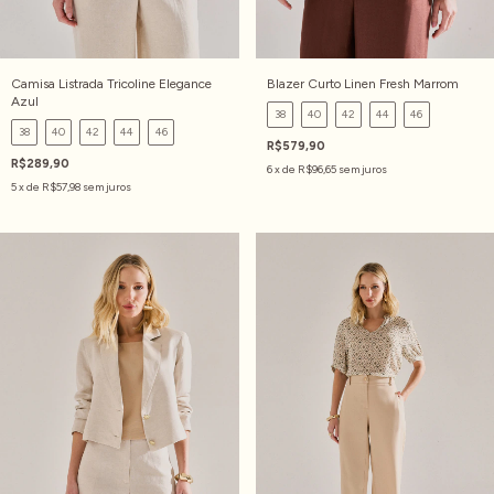
Camisa Listrada Tricoline Elegance
Blazer Curto Linen Fresh Marrom
Azul
38
40
42
44
46
38
40
42
44
46
R$579,90
R$289,90
6
x de
R$96,65
sem juros
5
x de
R$57,98
sem juros