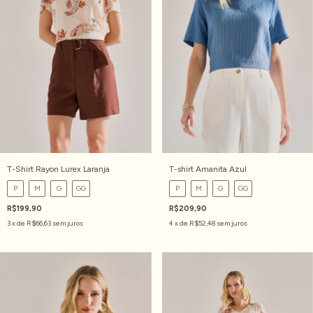
T-Shirt Rayon Lurex Laranja
T-shirt Amanita Azul
P
M
G
GG
P
M
G
GG
R$199,90
R$209,90
3
x de
R$66,63
sem juros
4
x de
R$52,48
sem juros