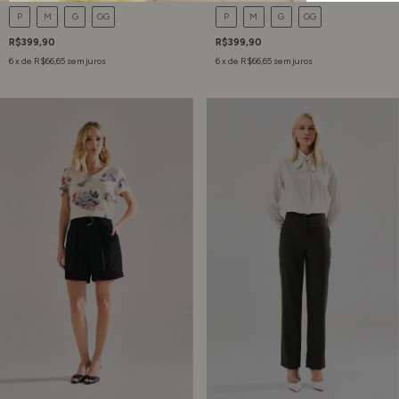
P
M
G
GG
P
M
G
GG
R$399,90
R$399,90
6
x de
R$66,65
sem juros
6
x de
R$66,65
sem juros