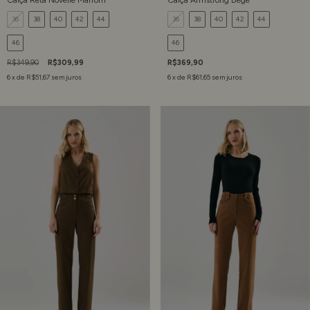
36
38
40
42
44
36
38
40
42
44
46
46
R$349,90
R$309,99
R$369,90
6
x de
R$51,67
sem juros
6
x de
R$61,65
sem juros