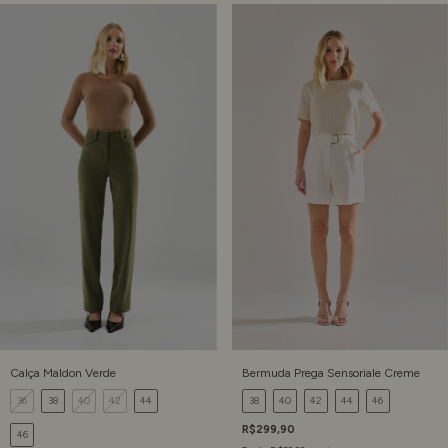
Calça Maldon Verde
Bermuda Prega Sensoriale Creme
36
38
40
42
44
38
40
42
44
46
R$299,90
46