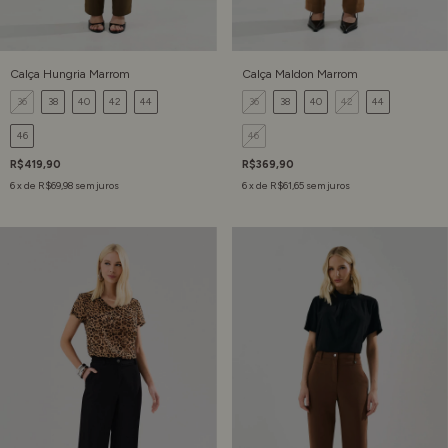
Calça Hungria Marrom
Calça Maldon Marrom
36
38
40
42
44
36
38
40
42
44
46
46
R$419,90
R$369,90
6
x de
R$69,98
sem juros
6
x de
R$61,65
sem juros