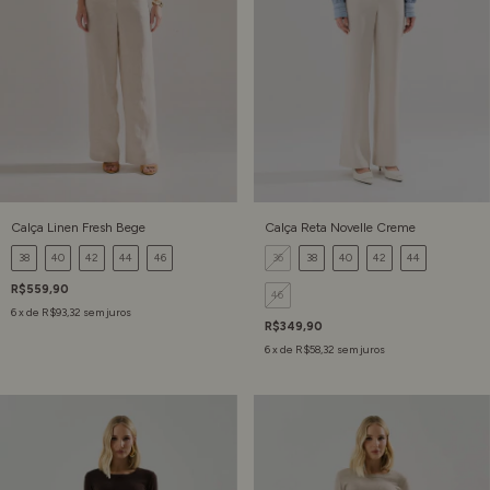
Calça Linen Fresh Bege
Calça Reta Novelle Creme
38
40
42
44
46
36
38
40
42
44
R$559,90
46
6
x de
R$93,32
sem juros
R$349,90
6
x de
R$58,32
sem juros