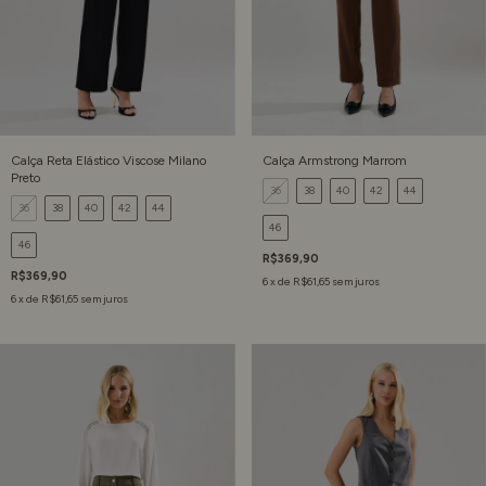
Calça Reta Elástico Viscose Milano
Calça Armstrong Marrom
Preto
36
38
40
42
44
36
38
40
42
44
46
46
R$369,90
R$369,90
6
x de
R$61,65
sem juros
6
x de
R$61,65
sem juros