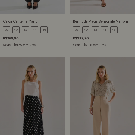
Calça Centelha Marrom
Bermuda Prega Sensoriale Marrom
38
40
42
44
46
38
40
42
44
46
R$369,90
R$299,90
6
x de
R$61,65
sem juros
5
x de
R$59,98
sem juros