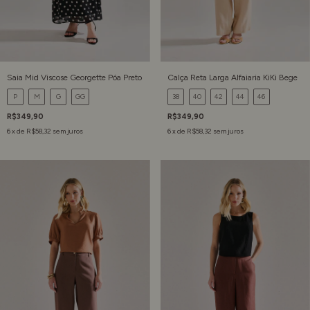
Saia Mid Viscose Georgette Póa Preto
Calça Reta Larga Alfaiaria KiKi Bege
P
M
G
GG
38
40
42
44
46
R$349,90
R$349,90
6
x de
R$58,32
sem juros
6
x de
R$58,32
sem juros