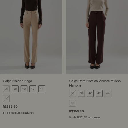
Calça Maldon Bege
Calça Reta Elástico Viscose Milano
Marrom
36
38
40
42
44
36
38
40
42
44
46
46
R$369,90
R$369,90
6
x de
R$61,65
sem juros
6
x de
R$61,65
sem juros