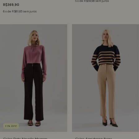
5
x de
R$59,98
sem juros
R$369,90
6
x de
R$61,65
sem juros
11
%
OFF
Calça Reta Novelle Marrom
Calça Armstrong Bege