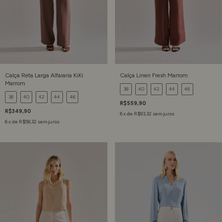
Calça Reta Larga Alfaiaria KiKi
Calça Linen Fresh Marrom
Marrom
38
40
42
44
46
38
40
42
44
46
R$559,90
R$349,90
6
x de
R$93,32
sem juros
6
x de
R$58,32
sem juros