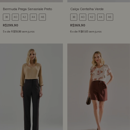
Bermuda Prega Sensoriale Preto
Calça Centelha Verde
38
40
42
44
46
38
40
42
44
46
R$299,90
R$369,90
5
x de
R$59,98
sem juros
6
x de
R$61,65
sem juros