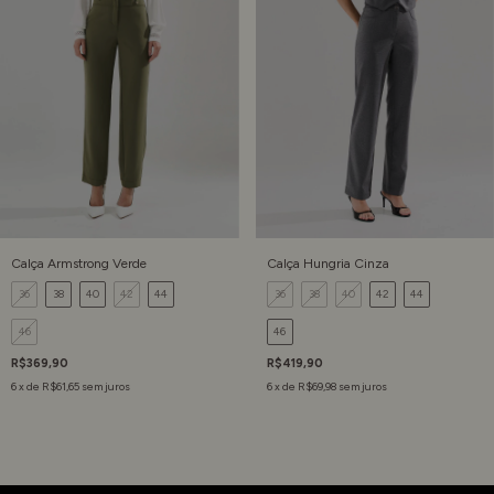
Calça Armstrong Verde
Calça Hungria Cinza
36
38
40
42
44
36
38
40
42
44
46
46
R$369,90
R$419,90
6
x de
R$61,65
sem juros
6
x de
R$69,98
sem juros