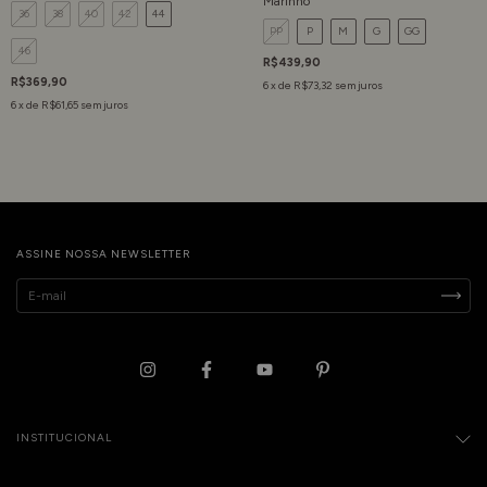
Marinho
36
38
40
42
44
PP
P
M
G
GG
46
R$439,90
R$369,90
6
x de
R$73,32
sem juros
6
x de
R$61,65
sem juros
ASSINE NOSSA NEWSLETTER
INSTITUCIONAL