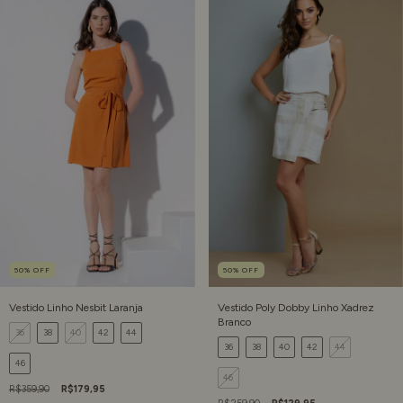
50
%
OFF
50
%
OFF
Vestido Linho Nesbit Laranja
Vestido Poly Dobby Linho Xadrez
Branco
36
38
40
42
44
36
38
40
42
44
46
46
R$359,90
R$179,95