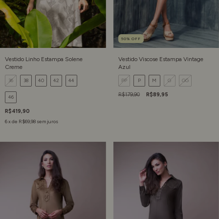
50
%
OFF
Vestido Linho Estampa Solene
Vestido Viscose Estampa Vintage
Creme
Azul
36
38
40
42
44
PP
P
M
G
GG
R$179,90
R$89,95
46
R$419,90
6
x de
R$69,98
sem juros