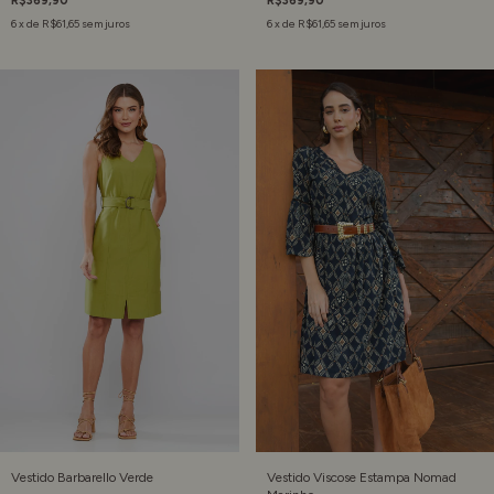
R$369,90
R$369,90
6
x de
R$61,65
sem juros
6
x de
R$61,65
sem juros
Vestido Barbarello Verde
Vestido Viscose Estampa Nomad