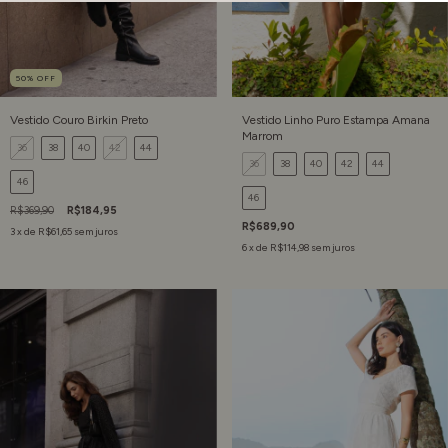
50
%
OFF
Vestido Couro Birkin Preto
Vestido Linho Puro Estampa Amana
Marrom
36
38
40
42
44
36
38
40
42
44
46
46
R$369,90
R$184,95
R$689,90
3
x de
R$61,65
sem juros
6
x de
R$114,98
sem juros