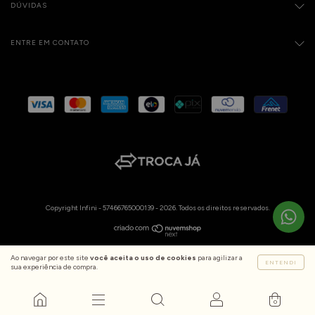
DÚVIDAS
ENTRE EM CONTATO
Copyright Infini - 57466765000139 - 2026. Todos os direitos reservados.
Ao navegar por este site
você aceita o uso de cookies
para agilizar a
ENTENDI
sua experiência de compra.
0