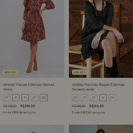
50
%
OFF
50
%
OFF
Vestido Viscose Estampa Nomad
Vestido Franzido Raquel Estampa
Vinho
Serpens verde
PP
P
M
G
GG
PP
P
M
G
GG
R$439,90
R$219,95
R$269,90
R$134,95
4
x de
R$54,99
sem juros
2
x de
R$67,48
sem juros