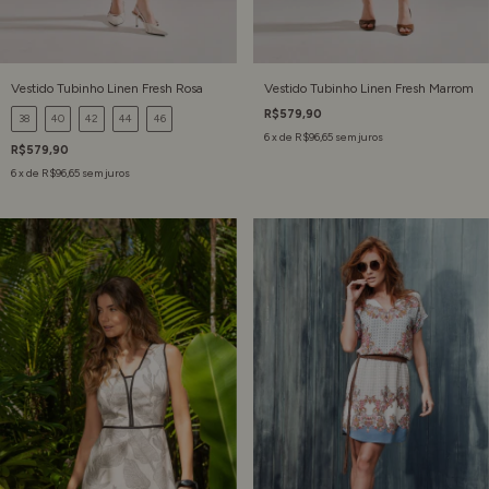
Vestido Tubinho Linen Fresh Rosa
Vestido Tubinho Linen Fresh Marrom
R$579,90
38
40
42
44
46
6
x de
R$96,65
sem juros
R$579,90
6
x de
R$96,65
sem juros