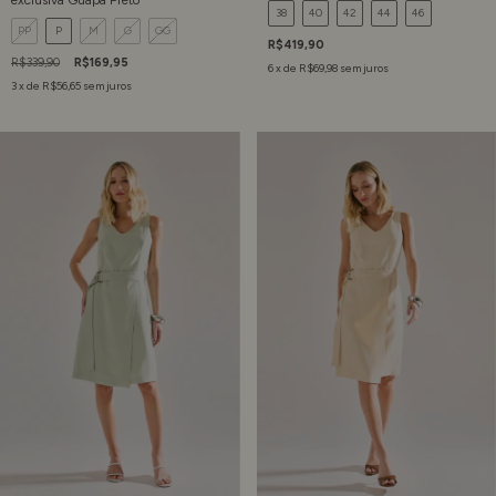
38
40
42
44
46
PP
P
M
G
GG
R$419,90
R$339,90
R$169,95
6
x de
R$69,98
sem juros
3
x de
R$56,65
sem juros