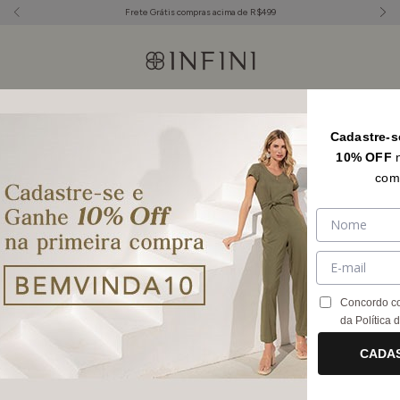
Frete Grátis compras acima de R$499
Início
.
Roupas
.
Uma Peça
.
Vestidos
.
Vestidos Curtos
Cadastre-s
Vestidos Curtos
FILTRAR
10% OFF
com
Concordo c
da
Política 
CADA