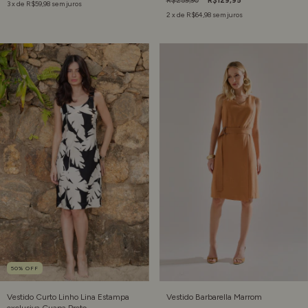
R$259,90
R$129,95
3
x de
R$59,98
sem juros
2
x de
R$64,98
sem juros
50
%
OFF
Vestido Curto Linho Lina Estampa
Vestido Barbarella Marrom
exclusiva Guapa Preto