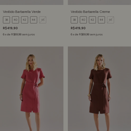
Vestido Barbarella Verde
Vestido Barbarella Creme
38
40
42
44
46
38
40
42
44
46
R$419,90
R$419,90
6
x de
R$69,98
sem juros
6
x de
R$69,98
sem juros