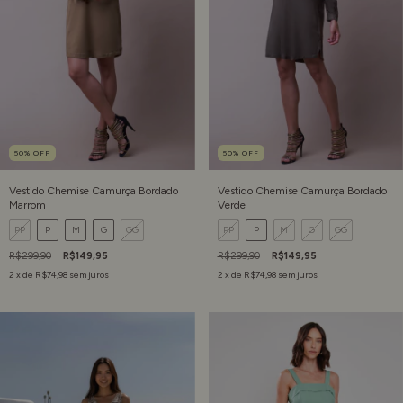
50
%
OFF
50
%
OFF
Vestido Chemise Camurça Bordado
Vestido Chemise Camurça Bordado
Marrom
Verde
PP
P
M
G
GG
PP
P
M
G
GG
R$299,90
R$149,95
R$299,90
R$149,95
2
x de
R$74,98
sem juros
2
x de
R$74,98
sem juros