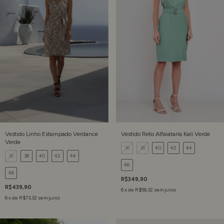
Vestido Linho Estampado Verdance
Vestido Reto Alfaiataria Kali Verde
Verde
36
38
40
42
44
36
38
40
42
44
46
46
R$349,90
R$439,90
6
x de
R$58,32
sem juros
6
x de
R$73,32
sem juros