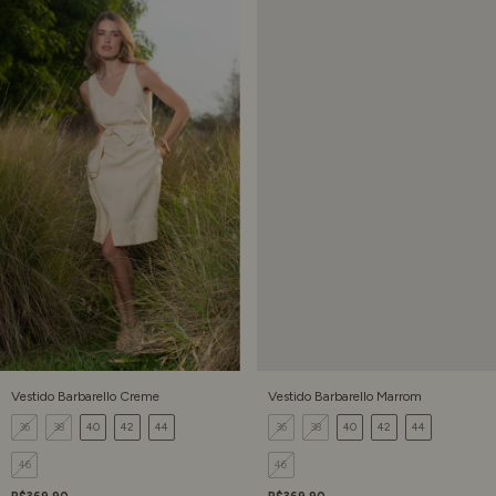
Vestido Barbarello Creme
Vestido Barbarello Marrom
36
38
40
42
44
36
38
40
42
44
46
46