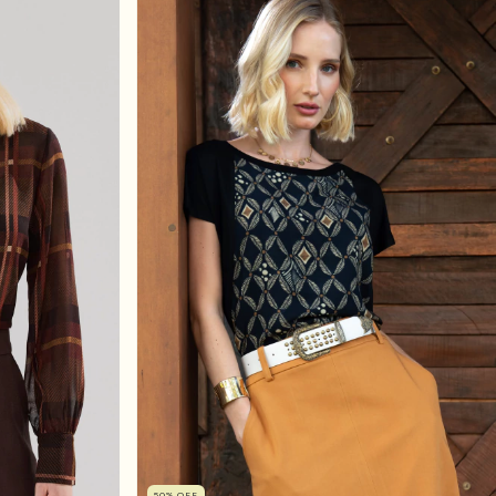
50
%
OFF