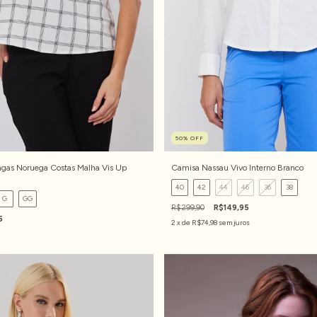
50
%
OFF
ngas Noruega Costas Malha Vis Up
Camisa Nassau Vivo Interno Branco
40
42
44
46
36
38
G
GG
R$299,90
R$149,95
5
2
x de
R$74,98
sem juros