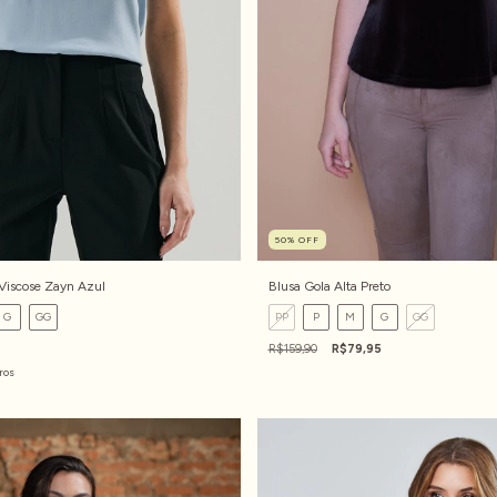
50
%
OFF
Viscose Zayn Azul
Blusa Gola Alta Preto
G
GG
PP
P
M
G
GG
R$159,90
R$79,95
ros