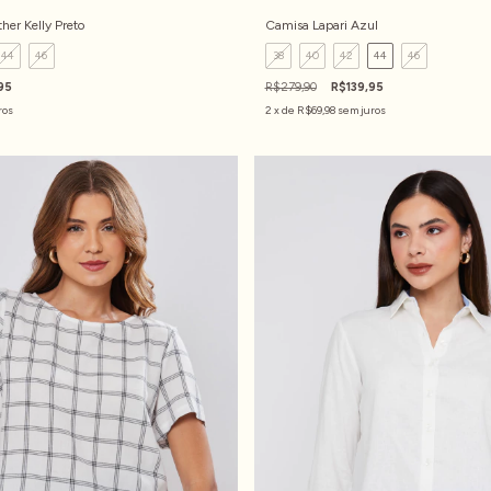
her Kelly Preto
Camisa Lapari Azul
44
46
38
40
42
44
46
95
R$279,90
R$139,95
ros
2
x de
R$69,98
sem juros