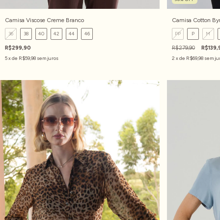
Camisa Viscose Creme Branco
Camisa Cotton By
36
38
40
42
44
46
PP
P
M
R$299,90
R$279,90
R$139,
5
x de
R$59,98
sem juros
2
x de
R$69,98
sem ju