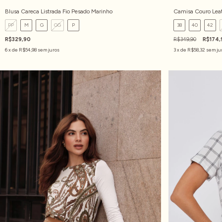
Blusa Careca Listrada Fio Pesado Marinho
Camisa Couro Leat
PP
M
G
GG
P
38
40
42
R$329,90
R$349,90
R$174,
6
x de
R$54,98
sem juros
3
x de
R$58,32
sem ju