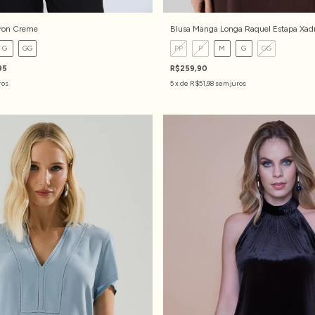
ron Creme
Blusa Manga Longa Raquel Estapa Xad
G
GG
PP
P
M
G
GG
95
R$259,90
ros
5
x de
R$51,98
sem juros