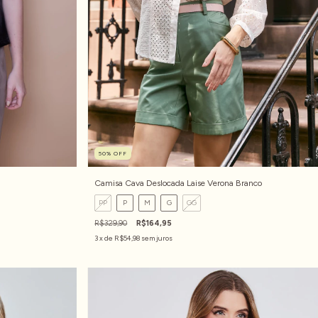
50
%
OFF
Camisa Cava Deslocada Laise Verona Branco
PP
P
M
G
GG
R$329,90
R$164,95
3
x de
R$54,98
sem juros