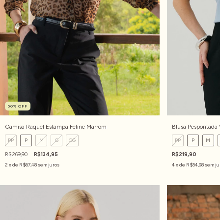
50
%
OFF
Camisa Raquel Estampa Feline Marrom
Blusa Pespontada 
PP
P
M
G
GG
PP
P
M
R$269,90
R$134,95
R$219,90
2
x de
R$67,48
sem juros
4
x de
R$54,98
sem ju