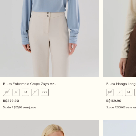
Blusa Entremeio Crepe Zayn Azul
Blusa Manga Longa
PP
P
M
G
GG
PP
P
M
R$279,90
R$169,90
5
x de
R$55,98
sem juros
3
x de
R$56,63
sem ju