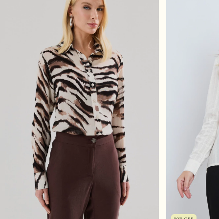
50
%
OFF