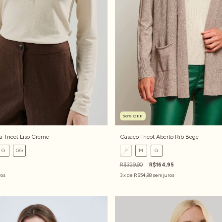
50
%
OFF
 Tricot Liso Creme
Casaco Tricot Aberto Rib Bege
G
GG
P
M
G
R$329,90
R$164,95
ros
3
x de
R$54,98
sem juros