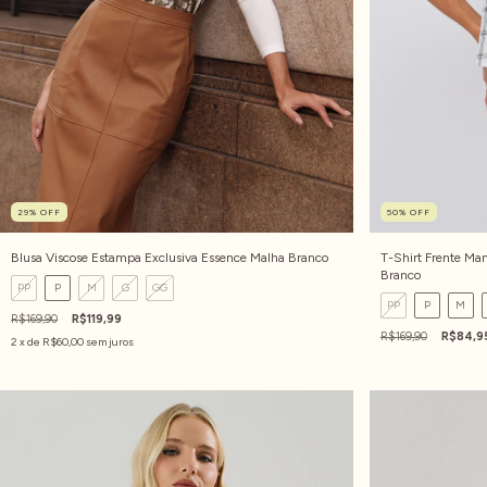
29
%
OFF
50
%
OFF
Blusa Viscose Estampa Exclusiva Essence Malha Branco
T-Shirt Frente Ma
Branco
PP
P
M
G
GG
PP
P
M
R$169,90
R$119,99
R$169,90
R$84,9
2
x de
R$60,00
sem juros