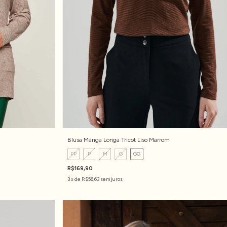
Blusa Manga Longa Tricot Liso Marrom
PP
P
M
G
GG
R$169,90
3
x de
R$56,63
sem juros