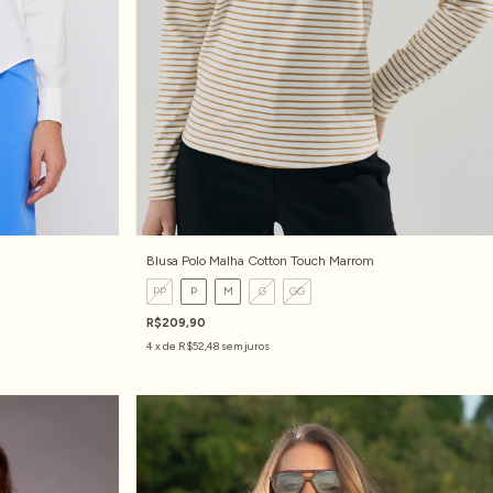
Blusa Polo Malha Cotton Touch Marrom
PP
P
M
G
GG
R$209,90
4
x de
R$52,48
sem juros