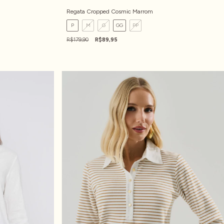
Regata Cropped Cosmic Marrom
P
M
G
GG
PP
R$179,90
R$89,95