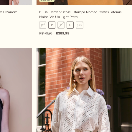
rez Marrom
Blusa Frente Viscose Estampa Nomad Costas Laterais
Malha Vis Up Light Preto
PP
P
M
G
GG
R$179,90
R$89,95