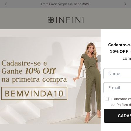
Frete Grátis compras acima de R$499
Cadastre-s
10% OFF
com
Concordo c
da
Política 
CADA