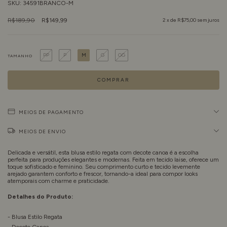
SKU:
34591BRANCO-M
R$189,90
R$149,99
2
x de
R$75,00
sem juros
PP
P
M
G
GG
TAMANHO
MEIOS DE PAGAMENTO
MEIOS DE ENVIO
Delicada e versátil, esta blusa estilo regata com decote canoa é a escolha
perfeita para produções elegantes e modernas. Feita em tecido laise, oferece um
toque sofisticado e feminino. Seu comprimento curto e tecido levemente
arejado garantem conforto e frescor, tornando-a ideal para compor looks
atemporais com charme e praticidade.
Detalhes do Produto:
- Blusa Estilo Regata
- Decote Canoa