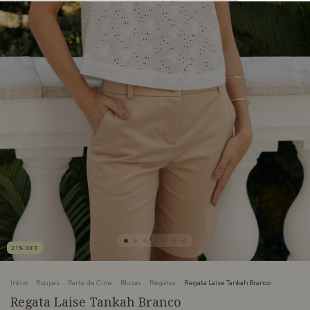
21
%
OFF
Início
.
Roupas
.
Parte de Cima
.
Blusas
.
Regatas
.
Regata Laise Tankah Branco
Regata Laise Tankah Branco