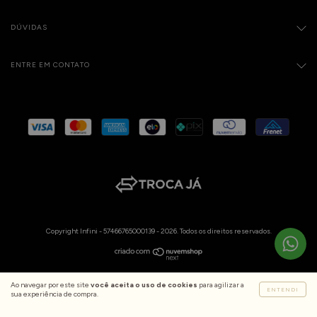
DÚVIDAS
ENTRE EM CONTATO
Copyright Infini - 57466765000139 - 2026. Todos os direitos reservados.
Ao navegar por este site
você aceita o uso de cookies
para agilizar a
ENTENDI
sua experiência de compra.