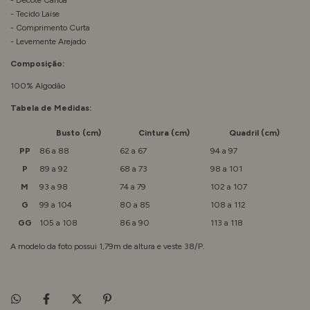
- Tecido Laise
- Comprimento Curta
- Levemente Arejado
Composição:
100% Algodão
Tabela de Medidas:
Busto (cm)
Cintura (cm)
Quadril (cm)
PP
86 a 88
62 a 67
94 a 97
P
89 a 92
68 a 73
98 a 101
M
93 a 98
74 a 79
102 a 107
G
99 a 104
80 a 85
108 a 112
GG
105 a 108
86 a 90
113 a 118
A modelo da foto possui 1,79m de altura e veste 38/P.