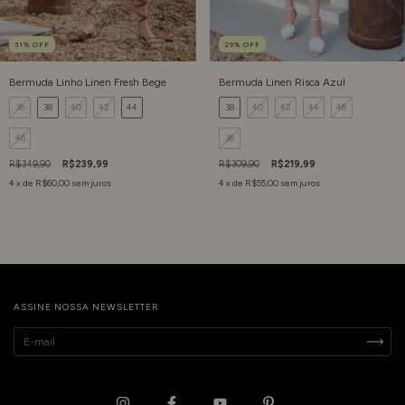
31
%
OFF
29
%
OFF
Bermuda Linho Linen Fresh Bege
Bermuda Linen Risca Azul
36
38
40
42
44
38
40
42
44
46
46
36
R$349,90
R$239,99
R$309,90
R$219,99
4
x de
R$60,00
sem juros
4
x de
R$55,00
sem juros
ASSINE NOSSA NEWSLETTER