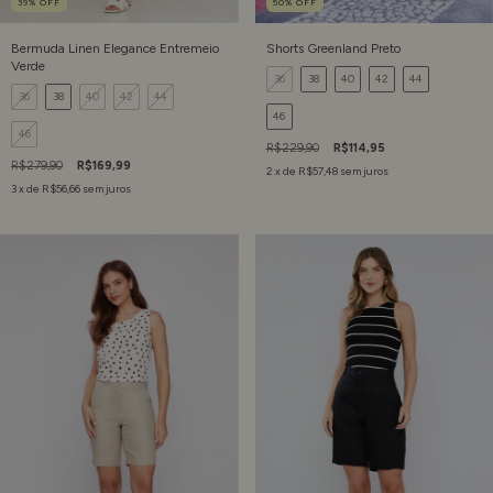
39
%
OFF
50
%
OFF
Bermuda Linen Elegance Entremeio
Shorts Greenland Preto
Verde
36
38
40
42
44
36
38
40
42
44
46
46
R$229,90
R$114,95
R$279,90
R$169,99
2
x de
R$57,48
sem juros
3
x de
R$56,66
sem juros