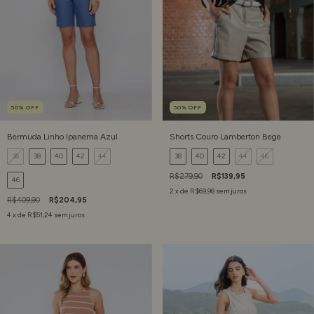
50
%
OFF
50
%
OFF
Bermuda Linho Ipanema Azul
Shorts Couro Lamberton Bege
36
38
40
42
44
38
40
42
44
46
R$279,90
R$139,95
46
2
x de
R$69,98
sem juros
R$409,90
R$204,95
4
x de
R$51,24
sem juros