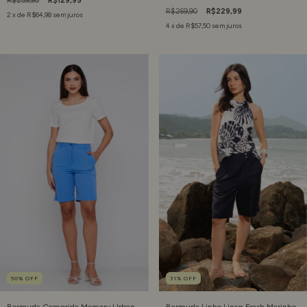
R$259,90
R$129,95
R$269,90
R$229,99
2
x de
R$64,98
sem juros
4
x de
R$57,50
sem juros
50
%
OFF
31
%
OFF