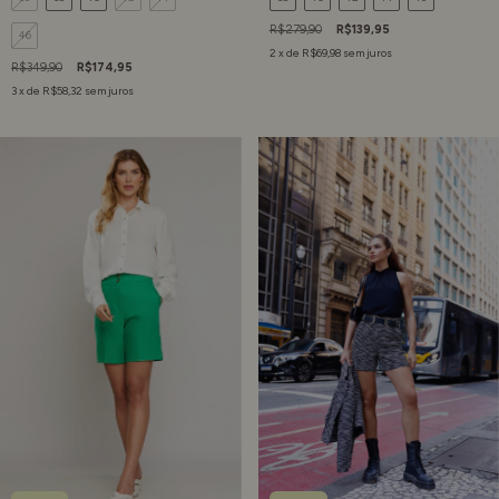
R$279,90
R$139,95
46
2
x de
R$69,98
sem juros
R$349,90
R$174,95
3
x de
R$58,32
sem juros