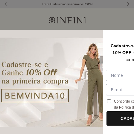
Frete Grátis compras acima de R$499
Início
.
SALE
.
Sale Bermudas
Cadastre-s
Sale Bermudas
FILTRAR
10% OFF
com
Concordo c
da
Política 
CADA