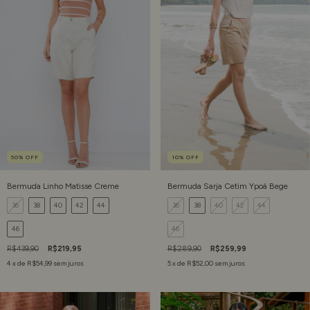
50
%
OFF
10
%
OFF
Bermuda Linho Matisse Creme
Bermuda Sarja Cetim Ypoá Bege
36
38
40
42
44
36
38
40
42
44
46
46
R$439,90
R$219,95
R$289,90
R$259,99
4
x de
R$54,99
sem juros
5
x de
R$52,00
sem juros