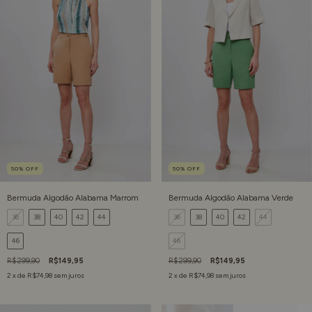
50
%
OFF
50
%
OFF
Bermuda Algodão Alabama Marrom
Bermuda Algodão Alabama Verde
36
38
40
42
44
36
38
40
42
44
46
46
R$299,90
R$149,95
R$299,90
R$149,95
2
x de
R$74,98
sem juros
2
x de
R$74,98
sem juros