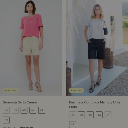
50
%
OFF
15
%
OFF
Bermuda Sarto Creme
Bermuda Comprida Memory Urban
Preto
36
38
40
42
44
36
38
40
42
44
46
46