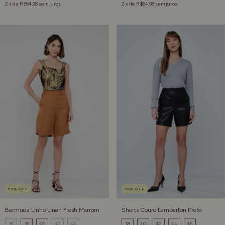
2
x de
R$64,98
sem juros
2
x de
R$64,98
sem juros
50
%
OFF
50
%
OFF
Bermuda Linho Linen Fresh Marrom
Shorts Couro Lamberton Preto
36
38
40
42
44
38
40
42
44
46