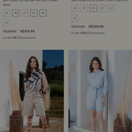
Bermuda Comprida Memory Urban
Bermuda Linho Linen Fresh Marinho
Azul
36
38
40
42
44
36
38
40
42
44
46
46
R$349,90
R$239,99
R$269,90
R$134,95
4
x de
R$60,00
sem juros
2
x de
R$67,48
sem juros