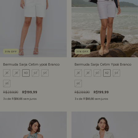
31
%
OFF
31
%
OFF
Bermuda Sarja Cetim ypoá Branco
Bermuda Sarja Cetim Ypoá Branco
36
38
40
42
44
36
38
40
42
44
46
46
R$289,90
R$199,99
R$289,90
R$199,99
3
x de
R$66,66
sem juros
3
x de
R$66,66
sem juros