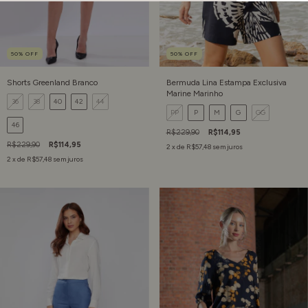
50
%
OFF
50
%
OFF
Shorts Greenland Branco
Bermuda Lina Estampa Exclusiva
Marine Marinho
36
38
40
42
44
PP
P
M
G
GG
46
R$229,90
R$114,95
R$229,90
R$114,95
2
x de
R$57,48
sem juros
2
x de
R$57,48
sem juros