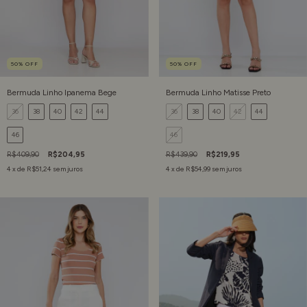
50
%
OFF
50
%
OFF
Bermuda Linho Ipanema Bege
Bermuda Linho Matisse Preto
36
38
40
42
44
36
38
40
42
44
46
46
R$409,90
R$204,95
R$439,90
R$219,95
4
x de
R$51,24
sem juros
4
x de
R$54,99
sem juros