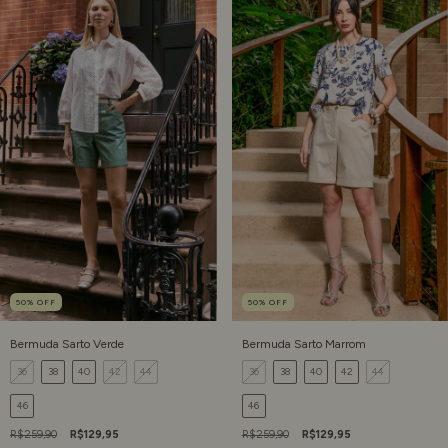
50
%
OFF
50
%
OFF
Bermuda Sarto Verde
Bermuda Sarto Marrom
36
38
40
42
44
36
38
40
42
44
46
46
R$259,90
R$129,95
R$259,90
R$129,95