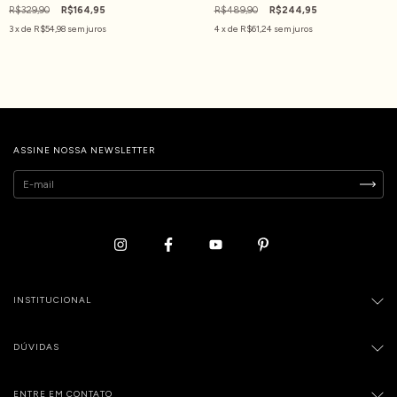
R$329,90
R$164,95
R$489,90
R$244,95
3
x de
R$54,98
sem juros
4
x de
R$61,24
sem juros
ASSINE NOSSA NEWSLETTER
INSTITUCIONAL
DÚVIDAS
ENTRE EM CONTATO