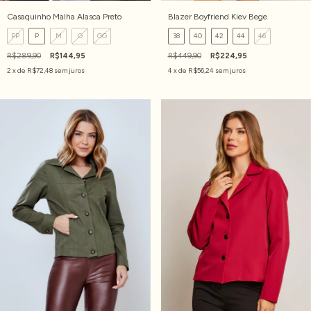
Casaquinho Malha Alasca Preto
Blazer Boyfriend Kiev Bege
PP
P
M
G
GG
38
40
42
44
46
R$289,90
R$144,95
R$449,90
R$224,95
2
x de
R$72,48
sem juros
4
x de
R$56,24
sem juros