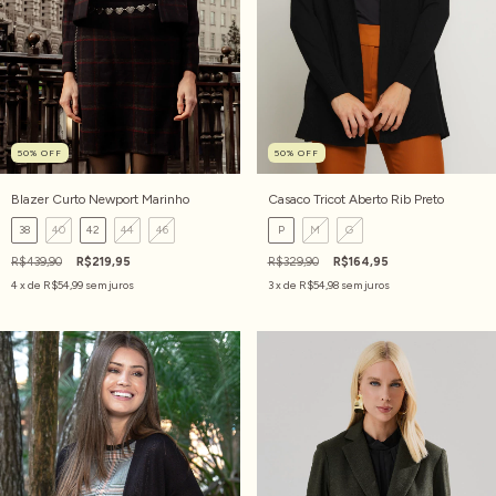
50
%
OFF
50
%
OFF
Blazer Curto Newport Marinho
Casaco Tricot Aberto Rib Preto
38
40
42
44
46
P
M
G
R$439,90
R$219,95
R$329,90
R$164,95
4
x de
R$54,99
sem juros
3
x de
R$54,98
sem juros