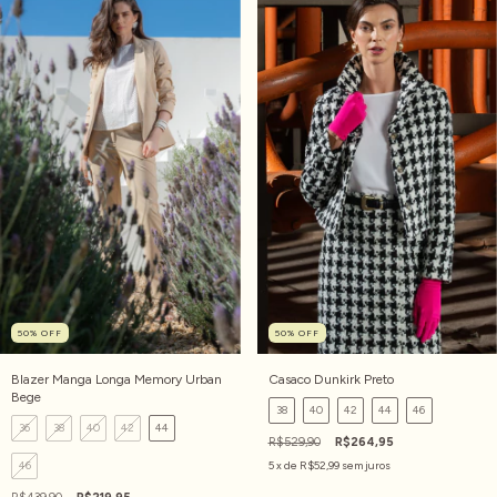
50
%
OFF
50
%
OFF
Blazer Manga Longa Memory Urban
Casaco Dunkirk Preto
Bege
38
40
42
44
46
36
38
40
42
44
R$529,90
R$264,95
46
5
x de
R$52,99
sem juros