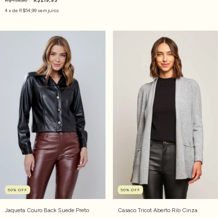
R$439,90
R$219,95
4
x de
R$54,99
sem juros
50
%
OFF
50
%
OFF
Jaqueta Couro Back Suede Preto
Casaco Tricot Aberto Rib Cinza