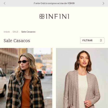
Frete Grátis compras acima de R$499
Início
.
SALE
.
Sale Casacos
Sale Casacos
FILTRAR