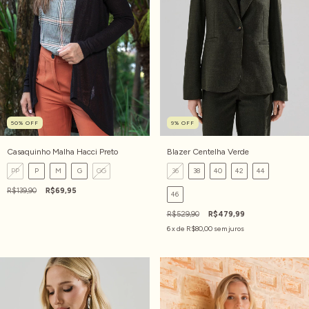
50
%
OFF
9
%
OFF
Casaquinho Malha Hacci Preto
Blazer Centelha Verde
PP
P
M
G
GG
36
38
40
42
44
R$139,90
R$69,95
46
R$529,90
R$479,99
6
x de
R$80,00
sem juros