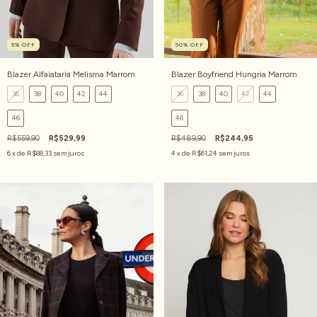
5
%
OFF
50
%
OFF
Blazer Alfaiataria Melisma Marrom
Blazer Boyfriend Hungria Marrom
36
38
40
42
44
36
38
40
42
44
46
46
R$559,90
R$529,99
R$489,90
R$244,95
6
x de
R$88,33
sem juros
4
x de
R$61,24
sem juros