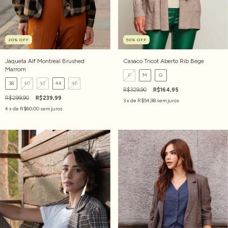
20
%
OFF
50
%
OFF
Jaqueta Alf Montreal Brushed
Casaco Tricot Aberto Rib Bege
Marrom
P
M
G
38
40
42
44
46
R$329,90
R$164,95
R$299,90
R$239,99
3
x de
R$54,98
sem juros
4
x de
R$60,00
sem juros