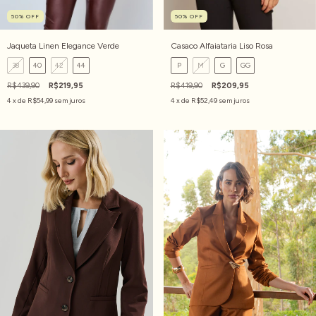
50
%
OFF
50
%
OFF
Jaqueta Linen Elegance Verde
Casaco Alfaiataria Liso Rosa
38
40
42
44
P
M
G
GG
R$439,90
R$219,95
R$419,90
R$209,95
4
x de
R$54,99
sem juros
4
x de
R$52,49
sem juros