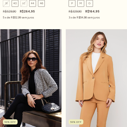
38
40
42
44
46
P
M
G
R$529,90
R$264,95
R$329,90
R$164,95
5
x de
R$52,99
sem juros
3
x de
R$54,98
sem juros
50
%
OFF
50
%
OFF