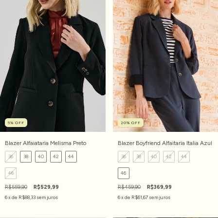
5
%
OFF
20
%
OFF
Blazer Alfaiataria Melisma Preto
Blazer Boyfriend Alfaitaria Italia Azul
36
38
40
42
44
36
38
40
42
44
46
46
R$559,90
R$529,99
R$459,90
R$369,99
6
x de
R$88,33
sem juros
6
x de
R$61,67
sem juros