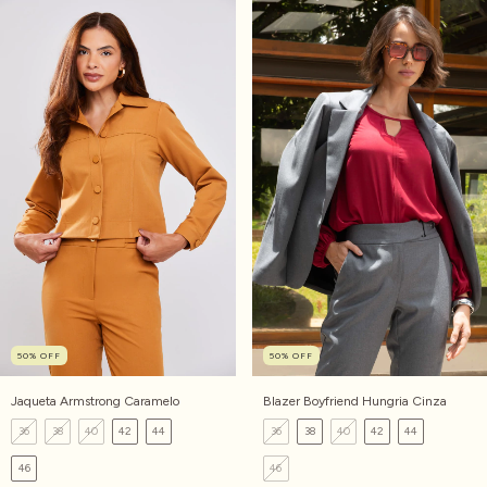
50
%
OFF
50
%
OFF
Jaqueta Armstrong Caramelo
Blazer Boyfriend Hungria Cinza
36
38
40
42
44
36
38
40
42
44
46
46