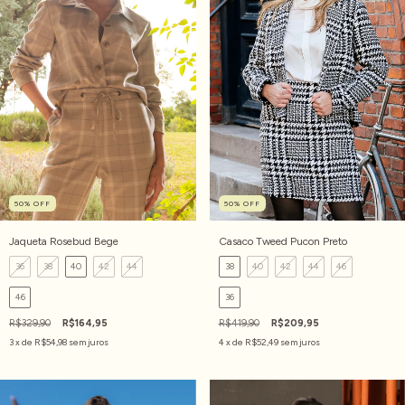
50
%
OFF
50
%
OFF
Jaqueta Rosebud Bege
Casaco Tweed Pucon Preto
36
38
40
42
44
38
40
42
44
46
46
36
R$329,90
R$164,95
R$419,90
R$209,95
3
x de
R$54,98
sem juros
4
x de
R$52,49
sem juros