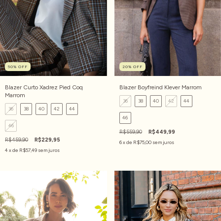
50
%
OFF
20
%
OFF
Blazer Curto Xadrez Pied Coq
Blazer Boyfreind Klever Marrom
Marrom
36
38
40
42
44
36
38
40
42
44
46
46
R$559,90
R$449,99
R$459,90
R$229,95
6
x de
R$75,00
sem juros
4
x de
R$57,49
sem juros