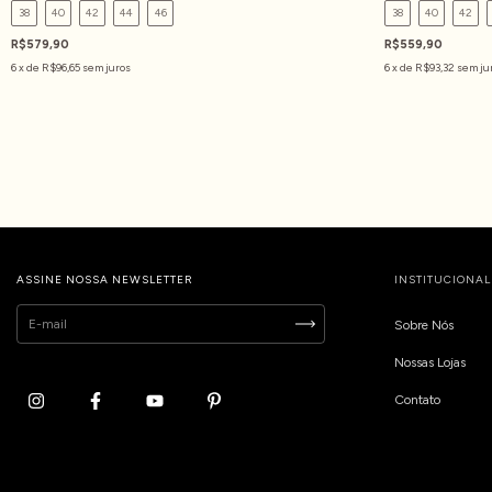
38
40
42
44
46
38
40
42
R$579,90
R$559,90
6
x de
R$96,65
sem juros
6
x de
R$93,32
sem ju
ASSINE NOSSA NEWSLETTER
INSTITUCIONAL
Sobre Nós
Nossas Lojas
Contato