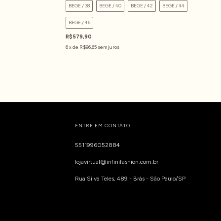
BEGE / 38
BEGE / 40
BEGE / 42
BEGE / 44
BEGE / 46
R$579,90
6
x de
R$96,65
sem juros
ENTRE EM CONTATO
5511996052884
lojavirtual@infinifashion.com.br
Rua Silva Teles, 489 - Brás - São Paulo/SP