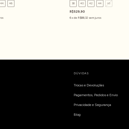
44
46
38
40
42
44
46
R$529,90
ros
6
x de
R$88,32
sem juros
DÚVIDAS
Trocas e Devoluções
Pagamentos, Pedidos e Envio
Privacidade e Segurança
Blog