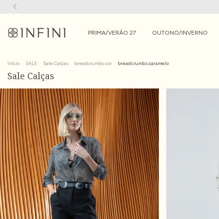
PRIMA/VERÃO 27
OUTONO/INVERNO
Início
.
SALE
.
Sale Calças
.
breadcrumbs.cor
.
breadcrumbs.caramelo
Sale Calças