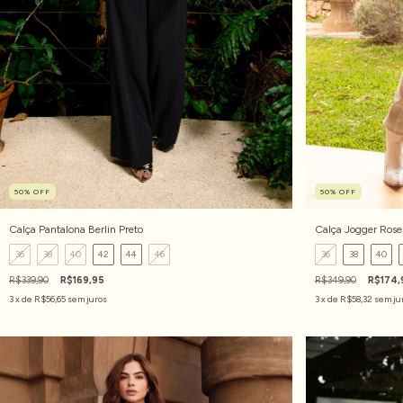
50
%
OFF
50
%
OFF
Calça Pantalona Berlin Preto
Calça Jogger Ros
36
38
40
42
44
46
36
38
40
R$339,90
R$169,95
R$349,90
R$174,
3
x de
R$56,65
sem juros
3
x de
R$58,32
sem ju