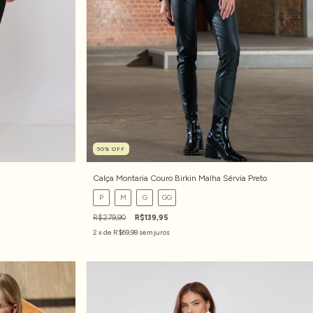
50
%
OFF
Calça Montaria Couro Birkin Malha Sérvia Preto
P
M
G
GG
R$279,90
R$139,95
2
x de
R$69,98
sem juros