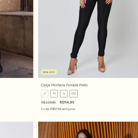
50
%
OFF
Calça Montaria Forrada Preto
P
M
G
GG
R$229,90
R$114,95
2
x de
R$57,48
sem juros