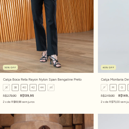
50
%
OFF
40
%
OFF
Calça Boca Reta Rayon Nylon Span Bengaline Preto
Calça Montaria De
36
38
40
42
44
46
P
M
G
R$279,90
R$139,95
R$249,90
R$149
2
x de
R$69,98
sem juros
2
x de
R$75,00
sem ju