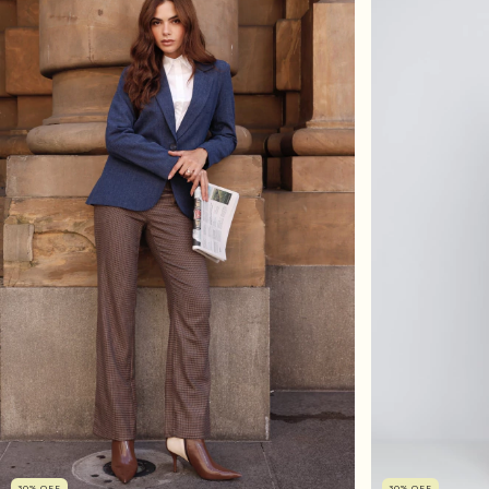
30
%
OFF
30
%
OFF