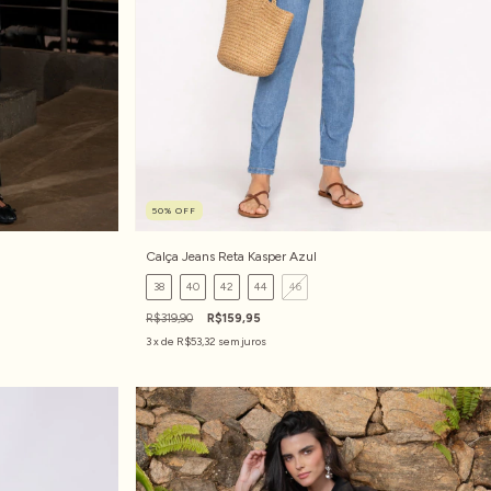
50
%
OFF
Calça Jeans Reta Kasper Azul
38
40
42
44
46
R$319,90
R$159,95
3
x de
R$53,32
sem juros