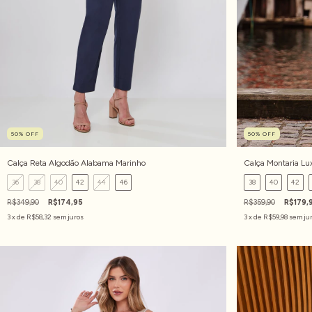
50
%
OFF
50
%
OFF
Calça Reta Algodão Alabama Marinho
Calça Montaria Lu
36
38
40
42
44
46
38
40
42
R$349,90
R$174,95
R$359,90
R$179,
3
x de
R$58,32
sem juros
3
x de
R$59,98
sem ju