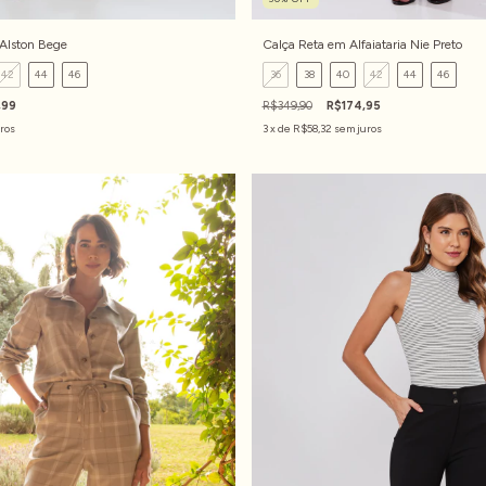
 Alston Bege
Calça Reta em Alfaiataria Nie Preto
42
44
46
36
38
40
42
44
46
,99
R$349,90
R$174,95
ros
3
x de
R$58,32
sem juros