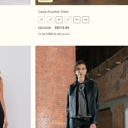
Calça Riverton Preto
36
38
40
42
44
46
R$349,90
R$174,95
3
x de
R$58,32
sem juros