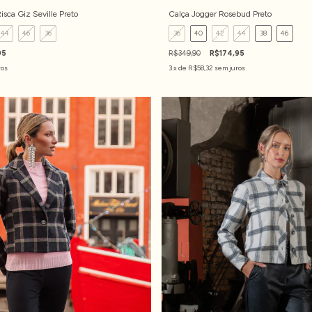
isca Giz Seville Preto
Calça Jogger Rosebud Preto
44
46
36
36
40
42
44
38
46
95
R$349,90
R$174,95
ros
3
x de
R$58,32
sem juros