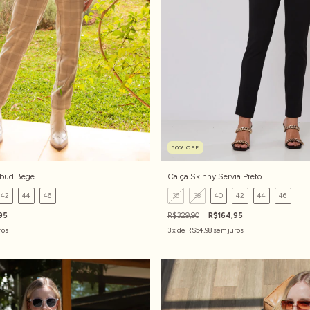
50
%
OFF
ebud Bege
Calça Skinny Servia Preto
42
44
46
36
38
40
42
44
46
95
R$329,90
R$164,95
ros
3
x de
R$54,98
sem juros