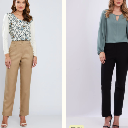
50
%
OFF