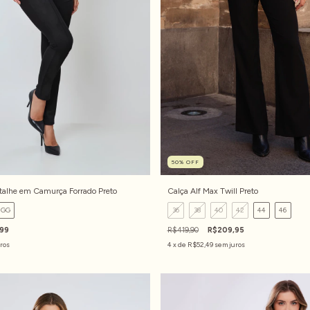
50
%
OFF
talhe em Camurça Forrado Preto
Calça Alf Max Twill Preto
GG
36
38
40
42
44
46
,99
R$419,90
R$209,95
ros
4
x de
R$52,49
sem juros