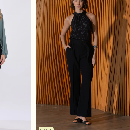
50
%
OFF