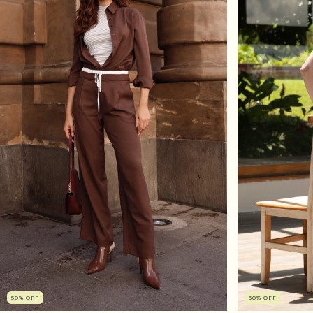
50
%
OFF
50
%
OFF