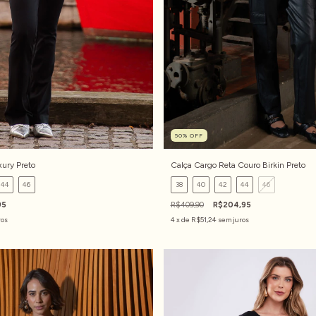
50
%
OFF
xury Preto
Calça Cargo Reta Couro Birkin Preto
44
46
38
40
42
44
46
95
R$409,90
R$204,95
ros
4
x de
R$51,24
sem juros