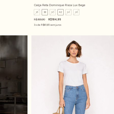
Calça Reta Dominique Risca Lux Bege
36
38
40
42
44
46
R$369,90
R$184,95
3
x de
R$61,65
sem juros