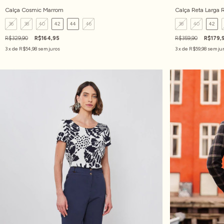
Calça Cosmic Marrom
Calça Reta Larga R
36
38
40
42
44
46
38
40
42
R$329,90
R$164,95
R$359,90
R$179,
3
x de
R$54,98
sem juros
3
x de
R$59,98
sem ju